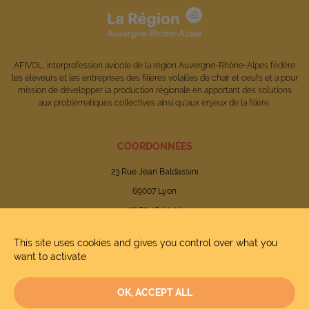
AFIVOL, interprofession avicole de la région Auvergne-Rhône-Alpes fédère
les éleveurs et les entreprises des filières volailles de chair et oeufs et a pour
mission de développer la production régionale en apportant des solutions
aux problématiques collectives ainsi qu'aux enjeux de la filière.
COORDONNÉES
23 Rue Jean Baldassini
69007 Lyon
07 87 48 90 20
This site uses cookies and gives you control over what you
want to activate
Mentions légales
OK, ACCEPT ALL
Politique de confidentialité des données