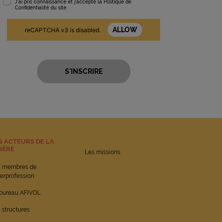
J'ai pris connaissance et j'accepte la
Politique de
Confidentialité
du site.
ALLOW
reCAPTCHA v3 is disabled.
S ACTEURS DE LA
LIÈRE
Les missions
s membres de
nterprofession
bureau AFIVOL
 structures