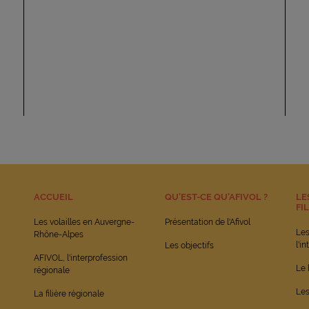
ACCUEIL
QU’EST-CE QU’AFIVOL ?
LE
FI
Les volailles en Auvergne-
Présentation de l'Afivol
Le
Rhône-Alpes
l'i
Les objectifs
AFIVOL, l'interprofession
Le 
régionale
Les
La filière régionale