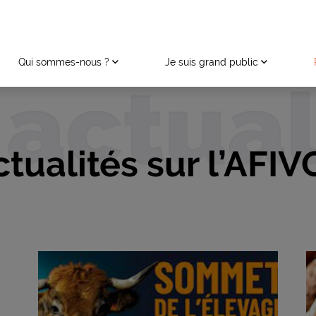
Qui sommes-nous ?
Je suis grand public
 actual
ctualités sur l’AFIV