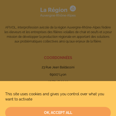
AFIVOL, interprofession avicole de la région Auvergne-Rhône-Alpes fédère
les éleveurs et les entreprises des filières volailles de chair et oeufs et a pour
mission de développer la production régionale en apportant des solutions
aux problématiques collectives ainsi qu'aux enjeux de la filière.
COORDONNÉES
23 Rue Jean Baldassini
69007 Lyon
07 87 48 90 20
This site uses cookies and gives you control over what you
want to activate
Mentions légales
OK, ACCEPT ALL