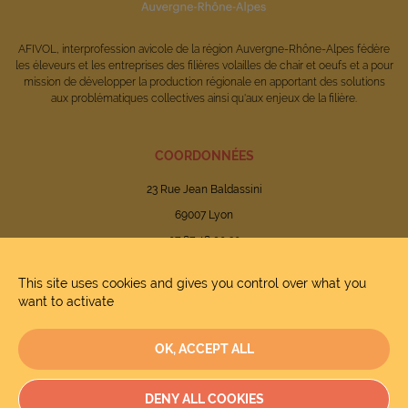
AFIVOL, interprofession avicole de la région Auvergne-Rhône-Alpes fédère
les éleveurs et les entreprises des filières volailles de chair et oeufs et a pour
mission de développer la production régionale en apportant des solutions
aux problématiques collectives ainsi qu'aux enjeux de la filière.
COORDONNÉES
23 Rue Jean Baldassini
69007 Lyon
07 87 48 90 20
This site uses cookies and gives you control over what you
want to activate
Mentions légales
OK, ACCEPT ALL
Politique de confidentialité des données
DENY ALL COOKIES