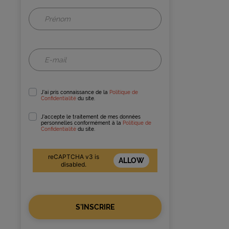
J'ai pris connaissance de la
Politique de
Confidentialité
du site.
J'accepte le traitement de mes données
personnelles conformément à la
Politique de
Confidentialité
du site.
reCAPTCHA v3 is
ALLOW
disabled.