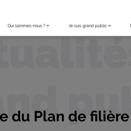
Qui sommes-nous ?
Je suis grand public
tualité
nd pu
 du Plan de filière