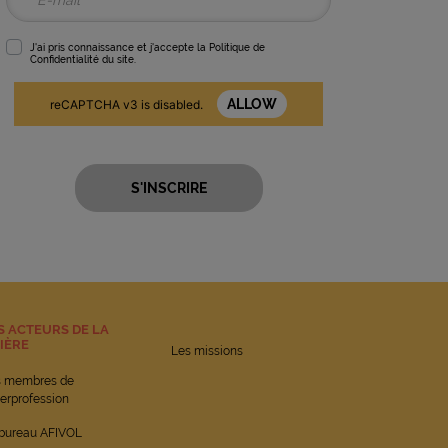
J'ai pris connaissance et j'accepte la
Politique de
Confidentialité
du site.
ALLOW
reCAPTCHA v3 is disabled.
S ACTEURS DE LA
LIÈRE
Les missions
s membres de
nterprofession
bureau AFIVOL