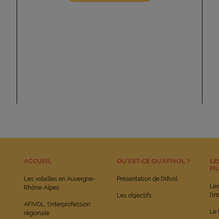
ACCUEIL
QU’EST-CE QU’AFIVOL ?
LE
FI
Les volailles en Auvergne-
Présentation de l'Afivol
Le
Rhône-Alpes
l'i
Les objectifs
AFIVOL, l'interprofession
Le 
régionale